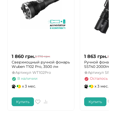
1 860
грн.
1 863
грн.
3 770
грн.
2 070
Сверхмощный ручной фонарь
Ручной фонарь S
Wuben T102 Pro, 3500 лм
SST40 2000lm 1*
Артикул
WT102Pro
Артикул
SP35k
В наличии
Осталось нес
x 3 мес.
x 3 мес.
Купить
Купить