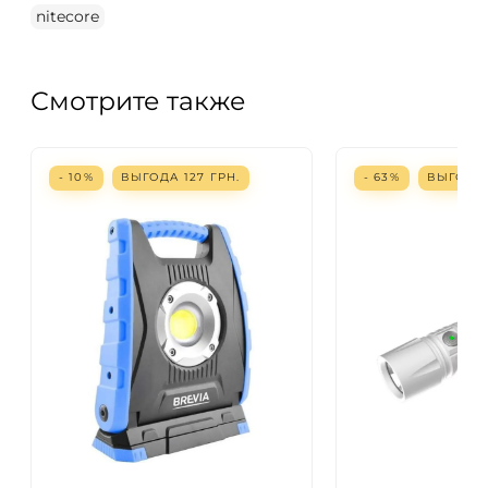
nitecore
Смотрите также
- 10%
ВЫГОДА
127
ГРН.
- 63%
ВЫГОД