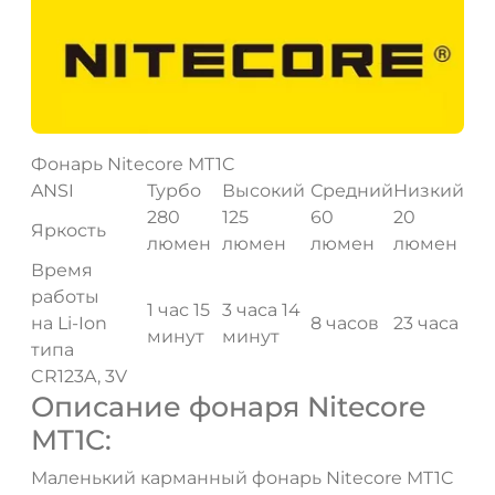
Фонарь Nitecore MT1C
ANSI
Турбо
Высокий
Средний
Низкий
280
125
60
20
Яркость
люмен
люмен
люмен
люмен
Время
работы
1 час 15
3 часа 14
на Li-Ion
8 часов
23 часа
минут
минут
типа
CR123A, 3V
Описание фонаря Nitecore
MT1C:
Маленький карманный фонарь Nitecore MT1C