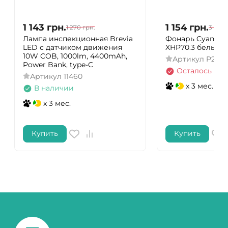
1 143
грн.
1 154
грн.
1 270
грн.
3 120
г
Лампа инспекционная Brevia
Фонарь Cyansky 
LED с датчиком движения
XHP70.3 белый
10W COB, 1000lm, 4400mAh,
Артикул
P25V2
Power Bank, type-C
Осталось нес
Артикул
11460
x 3 мес.
В наличии
x 3 мес.
Купить
Купить