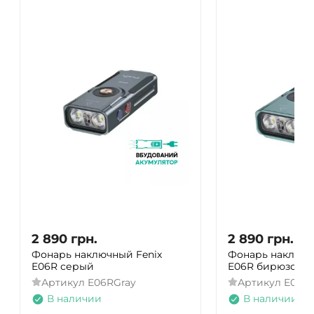
2 890
грн.
2 890
грн.
Фонарь наключный Fenix ​​
Фонарь наключный
E06R серый
E06R бирюзовы
Артикул
E06RGray
Артикул
E06R
В наличии
В наличии