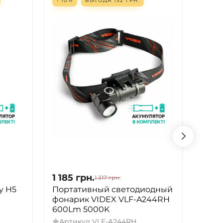
- 10%
ВЫГОДА
132
ГРН.
- 63%
1 185
грн.
1 154
1 317
грн.
y H5
Портативный светодиодный
Фона
фонарик VIDEX VLF-A244RH
XHP7
600Lm 5000K
Арт
Артикул
VLF-A244RH