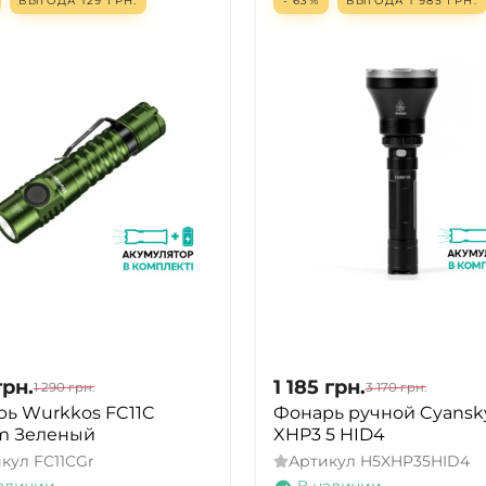
ВЫГОДА
129
ГРН.
- 63%
ВЫГОДА
1 985
ГРН.
грн.
1 185
грн.
1 290
грн.
3 170
грн.
ь Wurkkos FC11C
Фонарь ручной Cyansk
m Зеленый
XHP3 5 HID4
икул
FC11CGr
Артикул
H5XHP35HID4