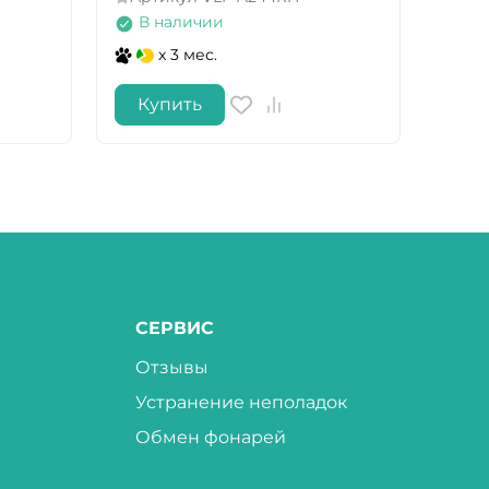
В 
В наличии
x 3 мес.
Купить
Ку
СЕРВИС
Отзывы
Устранение неполадок
Обмен фонарей