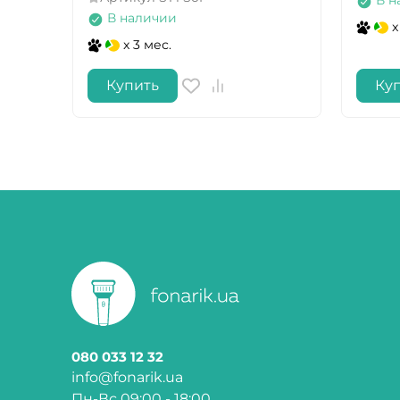
В н
В наличии
x
x 3 мес.
Купить
Ку
080 033 12 32
info@fonarik.ua
Пн-Вс 09:00 - 18:00