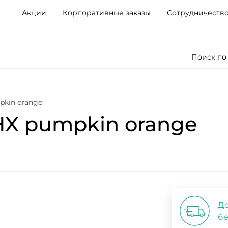
Акции
Корпоративные заказы
Сотрудничеств
Поиск по
pkin orange
HX pumpkin orange
До
бе