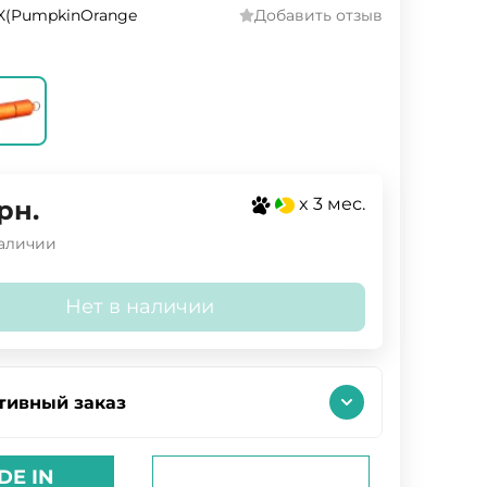
X(PumpkinOrange
Добавить отзыв
x 3 мес.
рн.
наличии
Нет в наличии
тивный заказ
DE IN