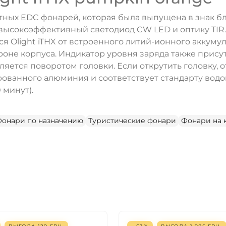
актных EDC фонарей, которая была выпущена в знак б
 высокоэффективный светодиод CW LED и оптику TIR.
тся Olight iTHX от встроенного литий-ионного аккум
оне корпуса. Индикатор уровня заряда также присутс
тся поворотом головки. Если открутить головку, от
ованного алюминия и соответствует стандарту водо
 минут).
онари по назначению
Туристические фонари
Фонари на 
ДА
НЕТ