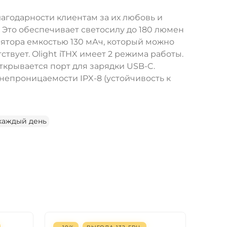
лагодарности клиентам за их любовь и
 Это обеспечивает светосилу до 180 люмен
улятора емкостью 130 мАч, который можно
твует. Olight iTHX имеет 2 режима работы.
крывается порт для зарядки USB-C.
непроницаемости IPX-8 (устойчивость к
каждый день