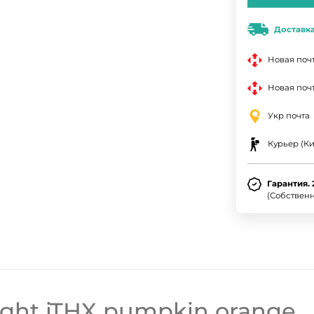
Доставк
Новая поч
Новая почт
Укр почта
Курьер (Ки
Гарантия. 
(Собствен
ght iTHX pumpkin orange