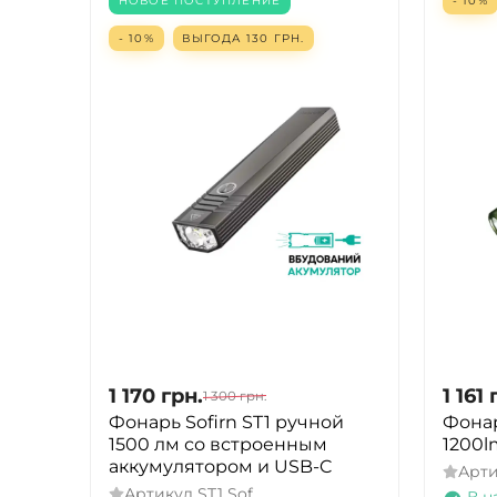
НОВОЕ ПОСТУПЛЕНИЕ
- 10%
- 10%
ВЫГОДА
130
ГРН.
1 170
грн.
1 161
1 300
грн.
Фонарь Sofirn ST1 ручной
Фонар
1500 лм со встроенным
1200l
аккумулятором и USB-C
Арт
Артикул
ST1 Sof