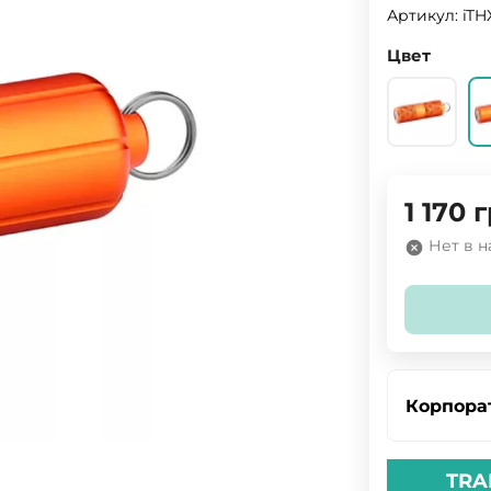
Артикул:
iTH
Цвет
1 170
г
Нет в 
Корпора
TRA