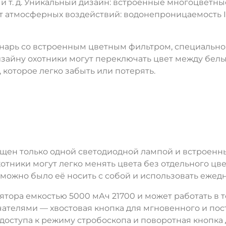
ы и т. д. Уникальный дизайн: встроенные многоцветны
 от атмосферных воздействий: водонепроницаемость I
нарь со встроенным цветным фильтром, специально
изайну охотники могут переключать цвет между белы
которое легко забыть или потерять.
ен только одной светодиодной лампой и встроенн
хотники могут легко менять цвета без отдельного ц
 можно было её носить с собой и использовать ежед
ятора емкостью 5000 мАч 21700 и может работать в т
ателями — хвостовая кнопка для мгновенного и по
доступа к режиму стробоскопа и поворотная кнопка 