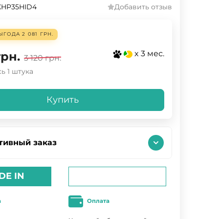
XHP35HID4
Добавить отзыв
ЫГОДА
2 081 ГРН.
x 3 мес.
грн.
3 120
грн.
ь 1 штука
Купить
тивный заказ
DE IN
а
Оплата