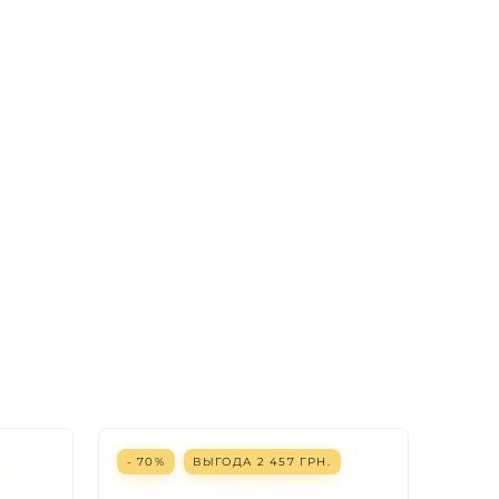
- 70%
ВЫГОДА
2 457
ГРН.