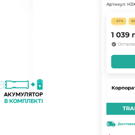
Артикул:
H3
- 67%
В
1 039
Осталас
Корпора
TRA
Доставк