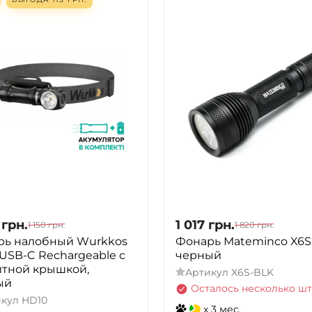
грн.
1 017
грн.
1 150
грн.
1 820
грн.
рь налобный Wurkkos
Фонарь Mateminсo X6S
USB-C Rechargeable с
черный
итной крышкой,
Артикул
X6S-BLK
ый
Осталось несколько шт
икул
HD10
x 3 мес.