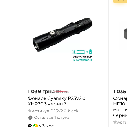
1 039
грн.
1 035
2 810
грн.
Фонарь Cyansky P25V2.0
Фона
XHP70.3 черный
HD10 
магн
Артикул
P25V2.0-black
черн
Осталась 1 штука
Арт
x 3 мес.