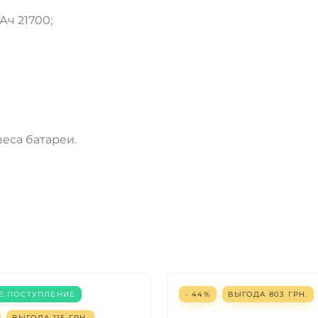
Ач 21700;
веса батареи.
Е ПОСТУПЛЕНИЕ
- 44%
ВЫГОДА
803
ГРН.
ВЫГОДА
115
ГРН.