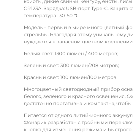
койоты, дикие свиньи, кенгуру, еноты, лис
CR123A. Зарядка: USB-порт Type-C. Защита
температура -30-50 ℃.
Модель – первый в мире многоцветный фо
стрельбы. Благодаря этому уникальному д
нуждаются в запасном цветном креплении, 
Белый свет: 1300 люмен / 400 метров;
Зеленый свет: 300 люмен/208 метров;
Красный свет: 100 люмен/100 метров.
Многоцветный светодиодный прибор оснащ
белого, зелёного и красного освещения. О
достаточно портативна и компактна, чтобы
Питается от одного литий-ионного аккумул
Фонарик разработан с тройными переключ
кнопка для изменения режима и быстрого 