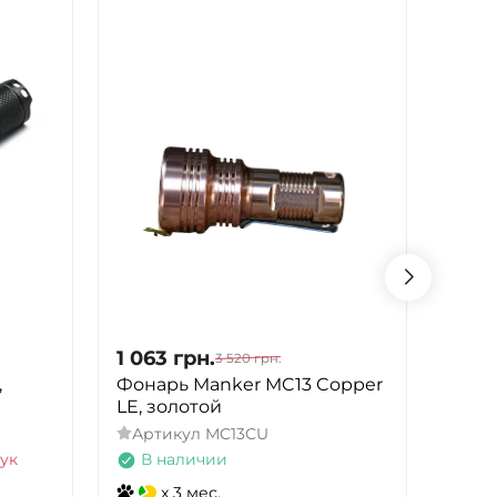
1 063
грн.
1 07
3 520
грн.
,
Фонарь Manker MC13 Copper
Фона
LE, золотой
Natu
беж
Артикул
MC13CU
Арт
ук
В наличии
В 
x 3 мес.