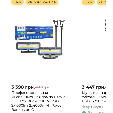
- 12%
ВЫГОДА
462
ГРН.
- 10%
ВЫГОД
3 398
грн.
3 447
грн.
3 860
грн.
3 83
Профессиональная
Мультифонарь A
инспекционная лампа Brevia
Wizard C2 WR M
LED 120-190см 2x10W COB
USB+3200 mAh (
2x1000lm 2x4000mAh Power
Артикул
F069
Bank, type-C
В наличии