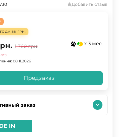
V30
Добавить отзыв
З
ЫГОДА
88 ГРН.
x 3 мес.
грн.
1 760
грн.
каз
ения: 08.11.2026
Предзаказ
тивный заказ
DE IN