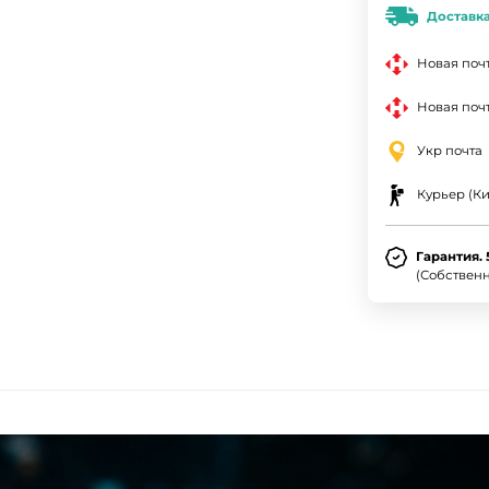
Доставк
Новая поч
Новая почт
Укр почта
Курьер (Ки
Гарантия. 
(Собствен