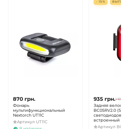
- 15%
ВЫГОДА
870
грн.
935
грн.
1 100
гр
Фонарь
Задняя велофара
мультифункциональный
BC05RV2.0 (5 кр
Nextorch UT11C
светодиодов, 15 
встроенный Li-P
Артикул
UT11C
Артикул
BC05
В наличии