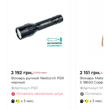
2 192
грн.
2 151
грн.
2 740
грн.
3 845
Фонарь ручной Nextorch P5R
Фонарь Matemin
черный
S 18650 Copper,
Артикул
P5R
Артикул
MT35m
Осталось несколько штук
Осталась 1 ш
x 3 мес.
x 3 мес.