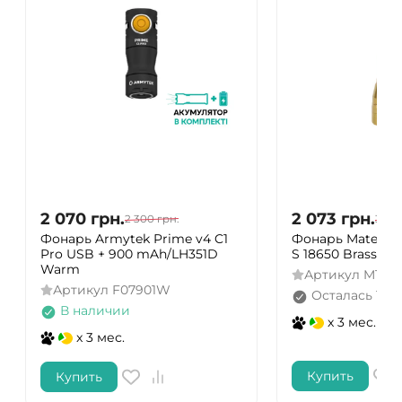
2 070
грн.
2 073
грн.
2 300
грн.
3 70
Фонарь Armytek Prime v4 C1
Фонарь Matemin
Pro USB + 900 mAh/LH351D
S 18650 Brass, ла
Warm
Артикул
MT35m
Артикул
F07901W
Осталась 1 ш
В наличии
x 3 мес.
x 3 мес.
Купить
Купить