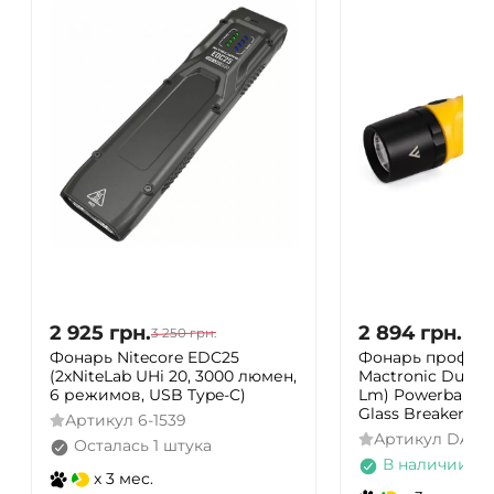
2 925
грн.
2 894
грн.
3 250
грн.
Фонарь Nitecore EDC25
Фонарь профес
(2xNiteLab UHi 20, 3000 люмен,
Mactronic Dura Li
6 режимов, USB Type-C)
Lm) Powerbank 
Glass Breaker (P
Артикул
6-1539
Артикул
DAS3
Осталась 1 штука
В наличии
x 3 мес.