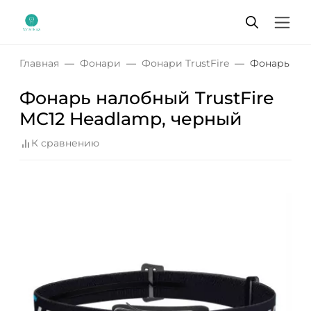
Главная
Фонари
Фонари TrustFire
Фонарь нал
Фонарь налобный TrustFire
MC12 Headlamp, черный
К сравнению