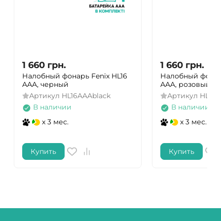
1 660
грн.
1 660
грн.
Налобный фонарь Fenix HL16
Налобный фонарь
AAA, черный
AAA, розовый
Артикул
HL16AAAblack
Артикул
HL16A
В наличии
В наличии
x 3 мес.
x 3 мес.
Купить
Купить