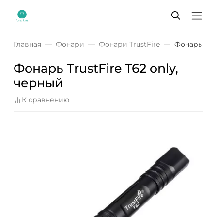
Главная
Фонари
Фонари TrustFire
Фонарь Trus
Фонарь TrustFire T62 only,
черный
К сравнению