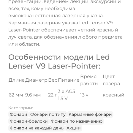
презентаций, ведением лекций, экскурсий и
всех, тех, кому необходима
высококачественная лазерная указка.
Карманная лазерная указка Led Lenser V9
Laser-Pointer обеспечивает четкий красный
луч света, для обозначения любого предмета
или области.
Особенности модели Led
Lenser V9 Laser-Pointer:
Время
Цвет
Длина
Диаметр
Вес
Питание
работы
лазера
3 x AG5
62 мм
9,6 мм
22 г
13 ч
красный
1,5 V
Категории:
Фонари
Фонари по типу
Карманные фонари
Фонари-брелоки
Фонари по назначению
Фонари на каждый день
Акции