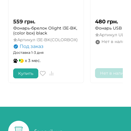
559
грн.
480
грн.
Фонарь-брелок Olight I3E-BK,
Фонарь USB Xtar 
(color box) black
Артикул
UL1
Артикул
I3E-BK(COLORBOX)
Нет в наличи
Под заказ
Доставка 1-3 дня
x 3 мес.
Нет в наличи
Купить