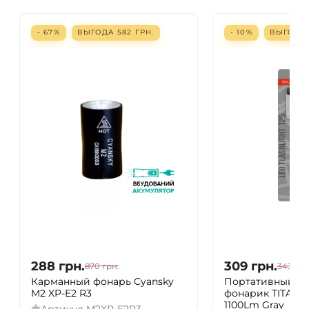
- 67%
ВЫГОДА
582
ГРН.
- 10%
ВЫГОД
288
грн.
309
грн.
870
грн.
343
грн
Карманный фонарь Cyansky
Портативный с
M2 XP-E2 R3
фонарик TITANU
1100Lm Gray
Артикул
M2XP-E2R3