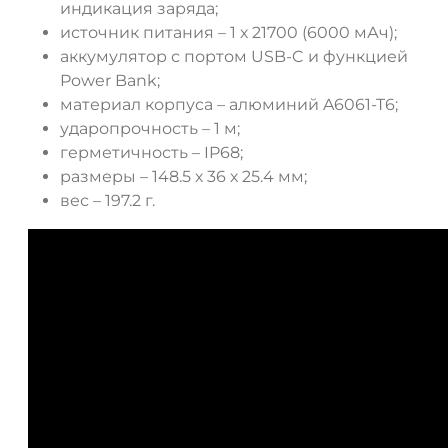
индикация заряда;
источник питания – 1 х 21700 (6000 мАч);
аккумулятор с портом USB-C и функцией
Power Bank;
материал корпуса – алюминий A6061-T6;
ударопрочность – 1 м;
герметичность – IP68;
размеры – 148.5 х 36 х 25.4 мм;
вес – 197.2 г.