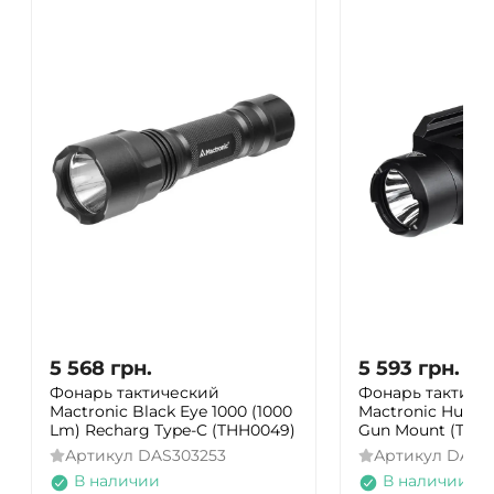
5 568
грн.
5 593
грн.
Фонарь тактический
Фонарь тактиче
Mactronic Black Eye 1000 (1000
Mactronic Hussar
Lm) Recharg Type-C (THH0049)
Gun Mount (THG0
Артикул
DAS303253
Артикул
DAS3
В наличии
В наличии