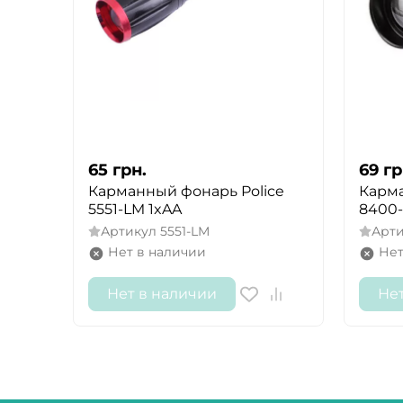
65
грн.
69
гр
Карманный фонарь Police
Карма
5551-LM 1xAA
8400-
Артикул
5551-LM
Арт
Нет в наличии
Нет
Нет в наличии
Не