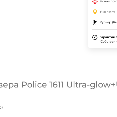
Новая почт
Укр почта
Курьер (Ки
Гарантия. 
(Собствен
ра Police 1611 Ultra-glow+
р)