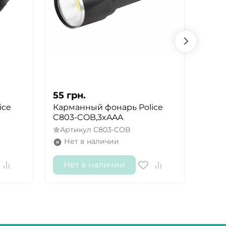
55
грн.
70
г
ice
Карманный фонарь Police
Карм
C803-COB,3xAAA
B27, 
Артикул
C803-COB
Арт
Нет в наличии
Не
Нет в наличии
Не