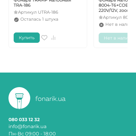
Фонарь TRAMP налобный
Фонарь налобны
TRA-186
8004-T6+COB, 2x
220V/12V, zoom,
Артикул
UTRA-186
Артикул
8004-
Осталась 1 штука
Нет в наличи
Купить
Нет в наличи
080 033 12 32
info@fonarik.ua
Пн-Вс 09:00 - 18:00