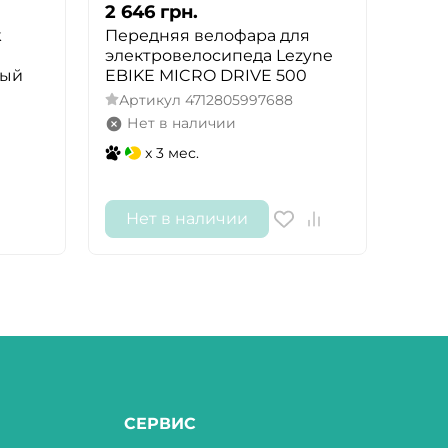
2 646
грн.
2 68
k
Передняя велофара для
Комп
электровелосипеда Lezyne
DRIV
ный
EBIKE MICRO DRIVE 500
400/
Артикул
4712805997688
Арт
Нет в наличии
Не
x 3 мес.
Нет в наличии
Не
СЕРВИС