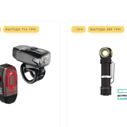
ВЫГОДА
714
ГРН.
- 10%
ВЫГОДА
383
ГРН.