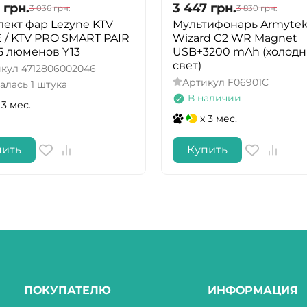
грн.
3 447
грн.
3 036
грн.
3 830
грн.
ект фар Lezyne KTV
Мультифонарь Armyte
 / KTV PRO SMART PAIR
Wizard C2 WR Magnet
5 люменов Y13
USB+3200 mAh (холод
свет)
икул
4712806002046
Артикул
F06901C
алась 1 штука
В наличии
 3 мес.
x 3 мес.
пить
Купить
ПОКУПАТЕЛЮ
ИНФОРМАЦИЯ