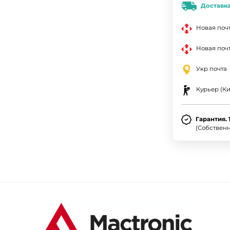
Доставк
Новая поч
Новая почт
Укр почта
Курьер (Ки
Гарантия. 
(Собствен