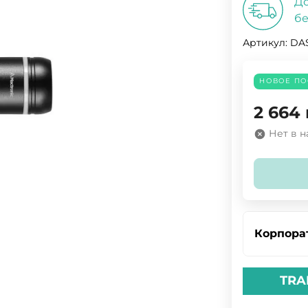
До
бе
Артикул:
DAS
НОВОЕ ПО
2 664
Нет в 
Корпора
TRA