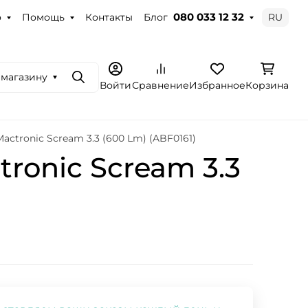
о
Помощь
Контакты
Блог
RU
080 033 12 32
 магазину
Поиск
Войти
Сравнение
Избранное
Корзина
tronic Scream 3.3 (600 Lm) (ABF0161)
onic Scream 3.3