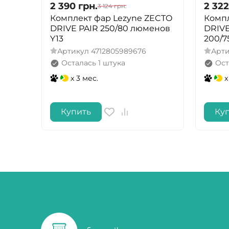
2 390
грн.
2 322
3 124
грн.
Комплект фар Lezyne ZECTO
Компл
DRIVE PAIR 250/80 люменов
DRIVE
Y13
200/7
Артикул
4712805989676
Арт
Осталась 1 штука
Ост
x 3 мес.
x
Купить
Ку