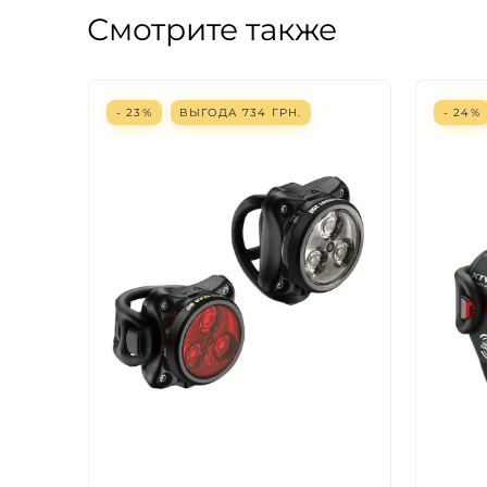
Смотрите также
- 23%
ВЫГОДА
734
ГРН.
- 24%