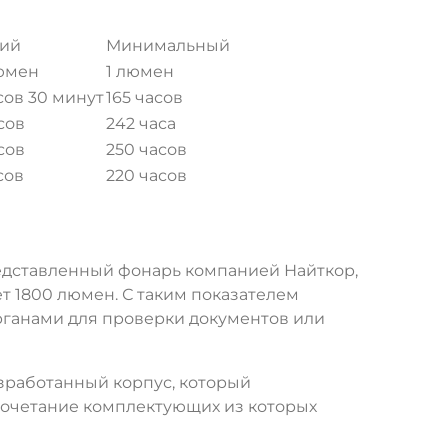
ий
Минимальный
юмен
1 люмен
асов 30 минут
165 часов
сов
242 часа
сов
250 часов
сов
220 часов
редставленный фонарь компанией Найткор,
т 1800 люмен. С таким показателем
рганами для проверки документов или
азработанный корпус, который
 сочетание комплектующих из которых