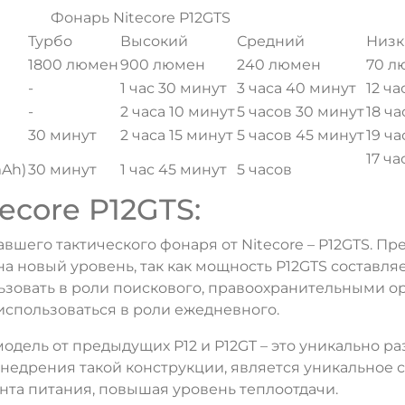
Фонарь Nitecore P12GTS
Турбо
Высокий
Средний
Низк
1800 люмен
900 люмен
240 люмен
70 л
-
1 час 30 минут
3 часа 40 минут
12 ч
-
2 часа 10 минут
5 часов 30 минут
18 ча
30 минут
2 часа 15 минут
5 часов 45 минут
19 ча
17 ча
mAh)
30 минут
1 час 45 минут
5 часов
ecore P12GTS:
шего тактического фонаря от Nitecore – P12GTS. П
а новый уровень, так как мощность P12GTS составляе
зовать в роли поискового, правоохранительными о
использоваться в роли ежедневного.
дель от предыдущих P12 и P12GT – это уникально р
 внедрения такой конструкции, является уникальное
нта питания, повышая уровень теплоотдачи.