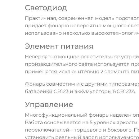
Светодиод
Практичная, современная модель подство
придает фонарю невероятно мощного свето
использовано несколько высокотехнологич
Элемент питания
Невероятно мощное осветительное устройст
производительного света используется пр
применятся исключительно 2 элемента питани
Фонарь совместим и с другими типоразмера
батарейки CR123 и аккумуляторы RCR123A.
Управление
Многофункциональный фонарь наделен опр
Работа основывается на 5 уровнях яркост
переключателей – торцевого и бокового. 
установить реальный заряд используемого 