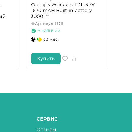
k
Фонарь Wurkkos TD11 3.7V
Фона
1670 mAH Built-in battery
char
ый
3000lm
Арт
Артикул
TD11
В 
В наличии
x 3 мес.
Купить
Ку
СЕРВИС
Отзывы