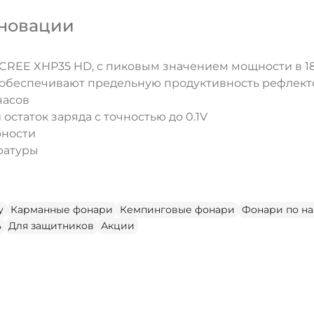
нновации
 CREE XHP35 HD, с пиковым значением мощности в 
 обеспечивают предельную продуктивность рефлект
часов
статок заряда с точностью до 0.1V
рности
ратуры
у
Карманные фонари
Кемпинговые фонари
Фонари по н
ь
Для защитников
Акции