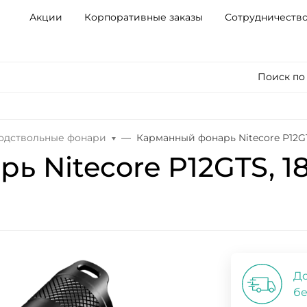
Акции
Корпоративные заказы
Сотрудничеств
Поиск по
одствольные фонари
Карманный фонарь Nitecore P12G
ь Nitecore P12GTS, 
До
бе