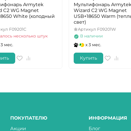
тифонарь Armytek
Мультифонарь Armyte
d C2 WG Magnet
Wizard C2 WG Magnet
8650 White (холодный
USB+18650 Warm (тепл
свет)
икул
F09201C
Артикул
F09201W
алось несколько штук
В наличии
 3 мес.
x 3 мес.
пить
Купить
ПОКУПАТЕЛЮ
ИНФОРМАЦИЯ
Акции
Блог