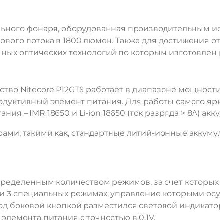
льного фонаря, оборудованная производительным ис
вого потока в 1800 люмен. Также для достижения от
ных оптических технологий по которым изготовлен 
во Nitecore P12GTS работает в диапазоне мощности
одуктивный элемент питания. Для работы самого ярк
я – IMR 18650 и Li-ion 18650 (ток разряда > 8A) акк
ми, такими как, стандартные литий-ионные аккумуля
ДА
НЕТ
еделенным количеством режимов, за счет которых 
и и 3 специальных режимах, управление которыми ос
Под боковой кнопкой разместился световой индикато
элемента питания с точностью в 0.1V.