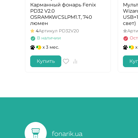
Карманный фонарь Fenix
Муль
PD32 V2.0
Wizar
OSRAMKWCSLPM1.T, 740
USB+1
люмен
свет)
4
Артикул
PD32V20
Арт
В наличии
Ост
x 3 мес.
x
Купить
Ку