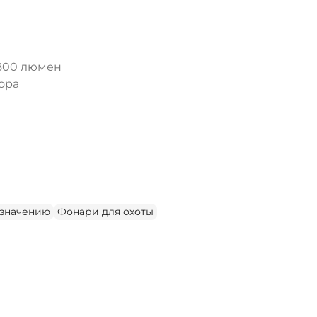
1800 люмен
ора
азначению
Фонари для охоты