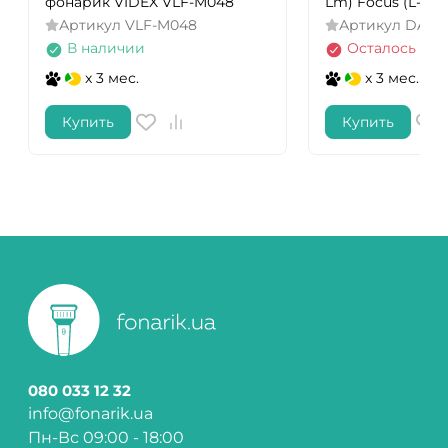
фонарик VIDEX VLF-M048
Lm) Focus (L-MX5
Артикул
VLF-M048
Артикул
DAS30
В наличии
Осталось нес
x 3 мес.
x 3 мес.
Купить
Купить
080 033 12 32
info@fonarik.ua
Пн-Вс 09:00 - 18:00