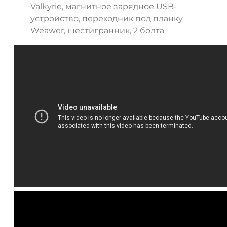
Valkyrie, магнитное зарядное USB-
устройство, переходник под планку
Weawer, шестигранник, 2 болта
ДА
НЕТ