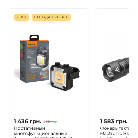
- 10%
ВЫГОДА
160
ГРН.
1 436
грн.
1 583
грн.
1 596
грн.
Портативный
Фонарь тактиче
многофункциональный
Mactronic Black E