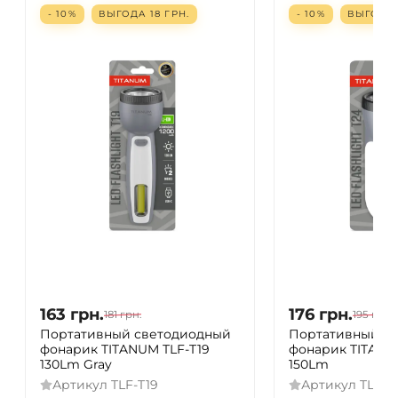
- 10%
ВЫГОДА
18
ГРН.
- 10%
ВЫГОД
163
грн.
176
грн.
181
грн.
195
грн.
Портативный светодиодный
Портативный с
фонарик TITANUM TLF-T19
фонарик TITANU
130Lm Gray
150Lm
Артикул
TLF-T19
Артикул
TLF-T