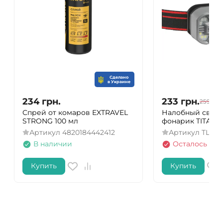
Сделано
в Украине
234
грн.
233
грн.
259
грн
Спрей от комаров EXTRAVEL
Налобный свет
STRONG 100 мл
фонарик TITANU
Артикул
4820184442412
Артикул
TLF-H
В наличии
Осталось нес
Купить
Купить