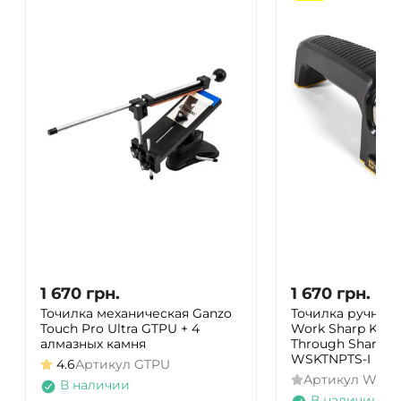
1 670
грн.
1 670
грн.
Точилка механическая Ganzo
Точилка ручная 
Touch Pro Ultra GTPU + 4
Work Sharp Kitch
алмазных камня
Through Sharpen
WSKTNPTS-I
4.6
Артикул
GTPU
Артикул
WSKT
В наличии
В наличии