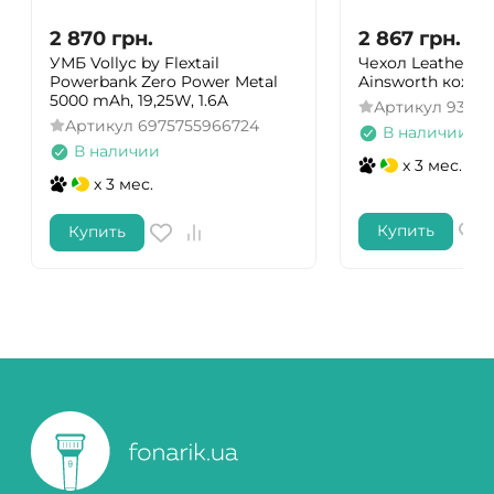
2 870
грн.
2 867
грн.
УМБ Vollyc by Flextail
Чехол Leatherman
Powerbank Zero Power Metal
Ainsworth кожа
5000 mAh, 19,25W, 1.6A
Артикул
93493
Артикул
6975755966724
В наличии
В наличии
x 3 мес.
x 3 мес.
Купить
Купить