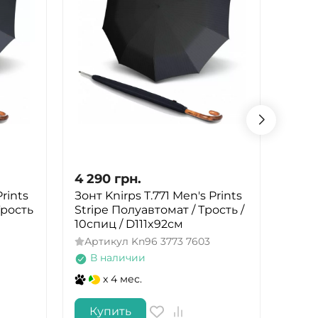
4 290
грн.
4 29
Prints
Зонт Knirps T.771 Men's Prints
Чемо
Трость
Stripe Полуавтомат / Трость /
Light
10спиц / D111x92см
Арт
Артикул
Kn96 3773 7603
В 
В наличии
x 4 мес.
Купить
Ку