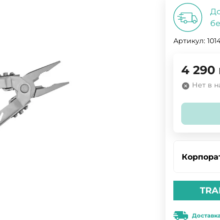
До
бе
Артикул:
101
4 290
Нет в 
Корпора
TRA
Доставк