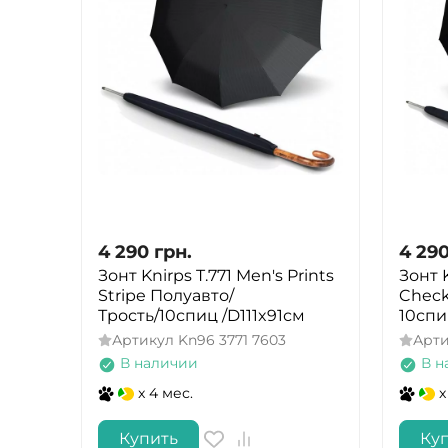
4 290
грн.
4 29
Зонт Knirps T.771 Men's Prints
Зонт K
Stripe Полуавто/
Check
Трость/10спиц /D111x91см
10спи
Артикул
Kn96 3771 7603
Арт
В наличии
В н
x 4 мес.
x
Купить
Ку