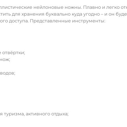
ллистические нейлоновые ножны. Плавно и легко от
ть для хранения буквально куда угодно – и он буде
трого доступа. Представленные инструменты:
 отвёртки;
нож;
водов;
туризма, активного отдыха;
ДА
НЕТ