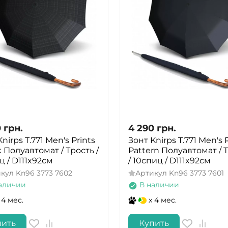
0
грн.
4 290
грн.
nirps T.771 Men's Prints
Зонт Knirps T.771 Men's 
 Полуавтомат / Трость /
Pattern Полуавтомат / 
ц / D111x92см
/ 10спиц / D111x92см
икул
Kn96 3773 7602
Артикул
Kn96 3773 7601
аличии
В наличии
 4 мес.
x 4 мес.
пить
Купить