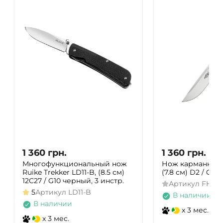
1 360
грн.
1 360
грн.
Многофункциональный нож
Нож карманный F
Ruike Trekker LD11-B, (8.5 см)
(7.8 см) D2 / G1
12C27 / G10 черный, 3 инстр.
Артикул
FH11S
5
Артикул
LD11-B
В наличии
В наличии
x 3 мес.
x 3 мес.