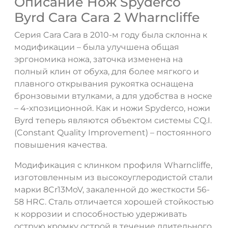
Описание Нож Spyderco
Byrd Cara Cara 2 Wharncliffe
Серия Cara Cara в 2010-м году была склонна к
модификации – была улучшена общая
эргономика ножа, заточка изменена на
полный клин от обуха, для более мягкого и
плавного открывания рукоятка оснащена
бронзовыми втулками, а для удобства в носке
– 4-хпозиционной. Как и ножи Spyderco, ножи
Byrd теперь являются объектом системы CQ.I.
ДА
НЕТ
(Constant Quality Improvement) – постоянного
повышения качества.
Модификация с клинком профиля Wharncliffe,
изготовленным из высокоуглеродистой стали
марки 8Cr13MoV, закаленной до жесткости 56-
58 HRC. Сталь отличается хорошей стойкостью
к коррозии и способностью удерживать
острую кромку острой в течение длительного