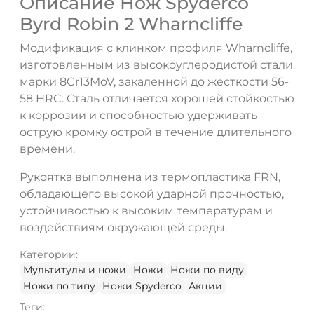
Описание Нож Spyderco
Byrd Robin 2 Wharncliffe
Модификация с клинком профиля Wharncliffe,
изготовленным из высокоуглеродистой стали
марки 8Cr13MoV, закаленной до жесткости 56-
ДА
НЕТ
58 HRC. Сталь отличается хорошей стойкостью
к коррозии и способностью удерживать
острую кромку острой в течение длительного
времени.
Рукоятка выполнена из термопластика FRN,
обладающего высокой ударной прочностью,
устойчивостью к высоким температурам и
воздействиям окружающей среды.
Категории:
Мультитулы и ножи
Ножи
Ножи по виду
Ножи по типу
Ножи Spyderco
Акции
Теги: