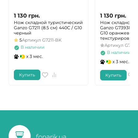
1 130
грн.
1 130
грн.
Нож складной туристический
Нож складной т
Ganzo G7211 (8.5 см) 440C / G10
Ganzo G7393P (8.
черный
G10 оранжевый
текстурирован
5
Артикул
G7211-BK
Артикул
G739
В наличии
В наличии
x 3 мес.
x 3 мес.
Купить
Купить