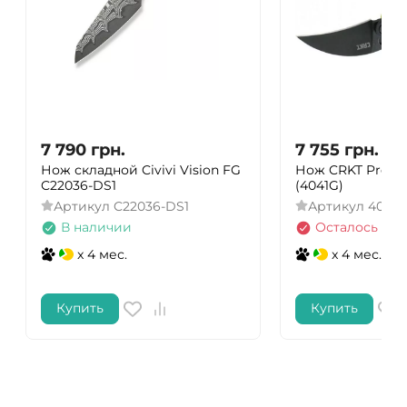
7 790
грн.
7 755
грн.
Нож складной Civivi Vision FG
Нож CRKT Provo
C22036-DS1
(4041G)
Артикул
C22036-DS1
Артикул
4041G
В наличии
Осталось нес
x 4 мес.
x 4 мес.
Купить
Купить