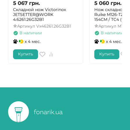
5 067
грн.
5 060
грн.
Складной нож Victorinox
Нож складной т
JETSETTER@WORK
Ruike M126-TZ, (9.
4.6261.26G32B1
154СМ / TC4 (тит
Артикул
Vx46261.26G32B1
Артикул
M126-
В наличии
В наличии
x 4 мес.
x 4 мес.
Купить
Купить