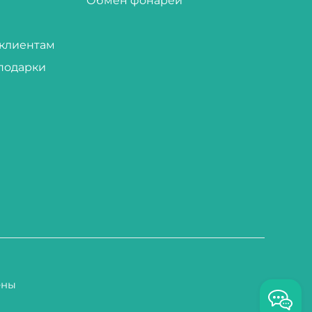
Обмен фонарей
клиентам
подарки
ены