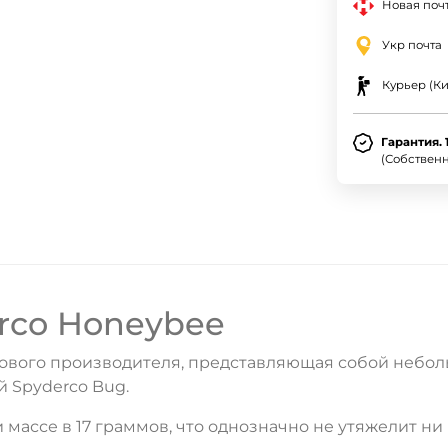
Новая почт
Укр почта
Курьер (Ки
Гарантия. 
(Собствен
rco Honeybee
ьтового производителя, представляющая собой небол
й Spyderco Bug.
массе в 17 граммов, что однозначно не утяжелит ни 