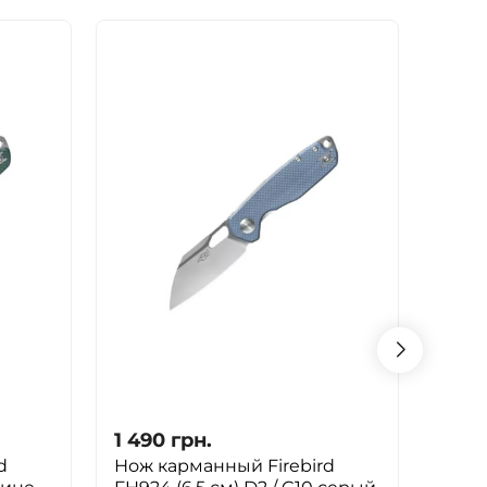
1 490
грн.
1 48
d
Нож карманный Firebird
Скла