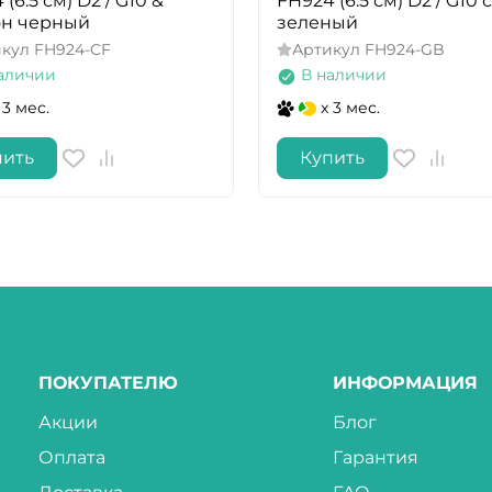
(6.5 см) D2 / G10 &
FH924 (6.5 см) D2 / G10 
он черный
зеленый
икул
FH924-CF
Артикул
FH924-GB
аличии
В наличии
 3 мес.
x 3 мес.
пить
Купить
ПОКУПАТЕЛЮ
ИНФОРМАЦИЯ
Акции
Блог
Оплата
Гарантия