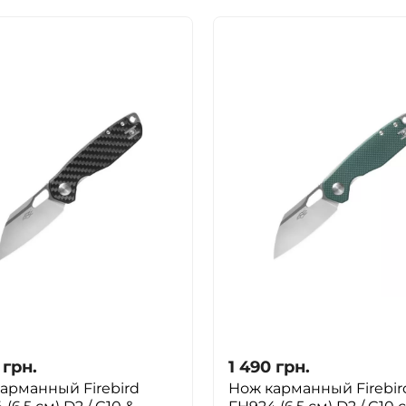
грн.
1 490
грн.
арманный Firebird
Нож карманный Firebir