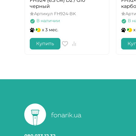
FH924 (6.5 см) D2 / G10
FH924 
черный
карб
Артикул
FH924-BK
Арт
В наличии
В н
x 3 мес.
x
Купить
Ку