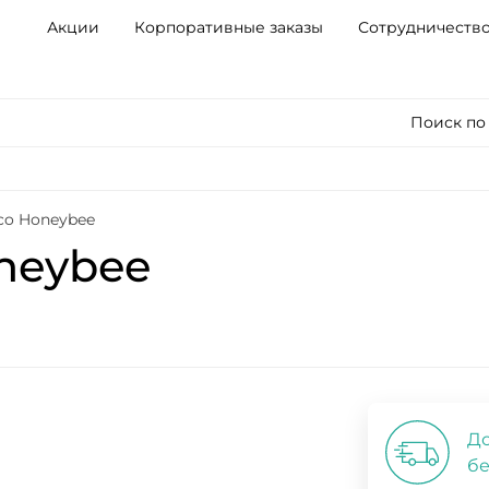
Акции
Корпоративные заказы
Сотрудничеств
Поиск по
co Honeybee
neybee
До
бе