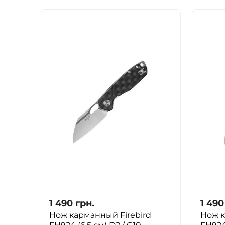
1 490
грн.
1 490
Нож карманный Firebird
Нож к