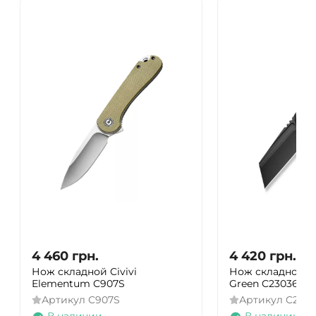
4 460
грн.
4 420
грн.
Нож складной Civivi
Нож складной Ci
Elementum C907S
Green C23036-3
Артикул
C907S
Артикул
C2303