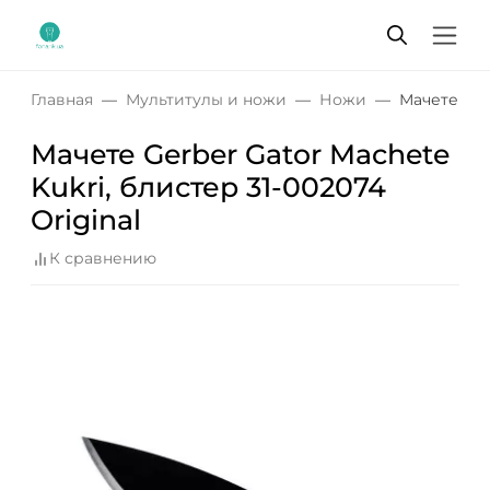
Главная
Мультитулы и ножи
Ножи
Мачете Gerb
Мачете Gerber Gator Machete
Kukri, блистер 31-002074
Original
К сравнению