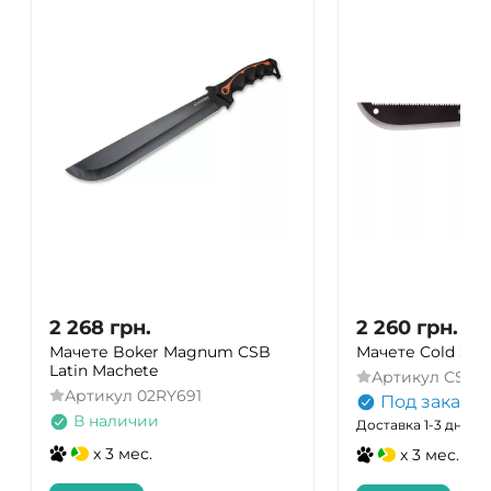
2 268
грн.
2 260
грн.
Мачете Boker Magnum CSB
Мачете Cold Stee
Latin Machete
Артикул
CS-MA
Артикул
02RY691
Под заказ
В наличии
Доставка 1-3 дня
x 3 мес.
x 3 мес.