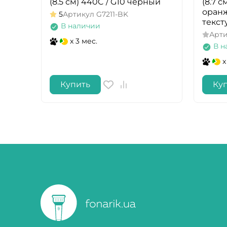
(8.5 см) 440C / G10 черный
(8.7 с
оран
5
Артикул
G7211-BK
текс
В наличии
Арт
x 3 мес.
В н
x
Купить
Ку