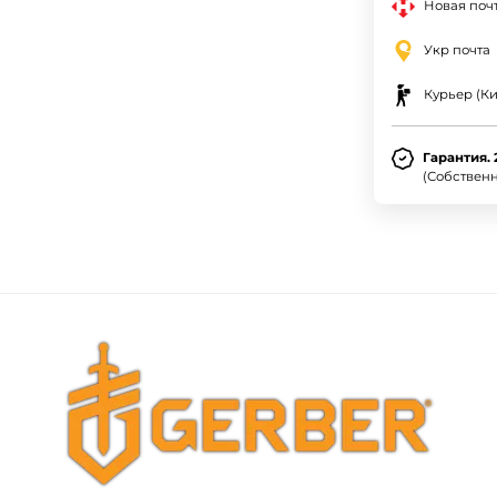
Новая почт
Укр почта
Курьер (Ки
Гарантия. 
(Собствен