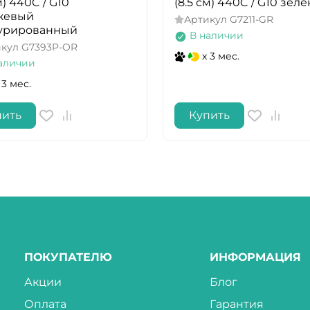
м) 440C / G10
(8.5 см) 440C / G10 зел
жевый
Артикул
G7211-GR
турированный
В наличии
икул
G7393P-OR
x 3 мес.
аличии
 3 мес.
пить
Купить
ПОКУПАТЕЛЮ
ИНФОРМАЦИЯ
Акции
Блог
Оплата
Гарантия