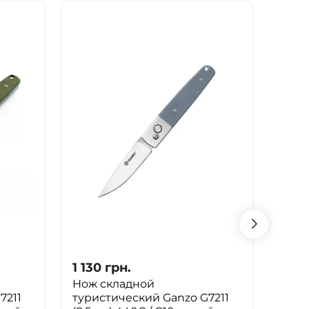
1 130
грн.
1 110
Нож складной
Нож 
7211
туристический Ganzo G7211
тури