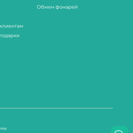
Обмен фонарей
клиентам
подарки
ены