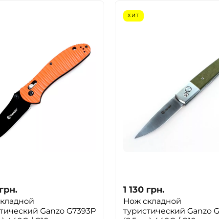
ХИТ
грн.
1 130
грн.
складной
Нож складной
тический Ganzo G7393P
туристический Ganzo G