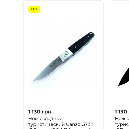
ХИТ
1 130
грн.
1 130
Нож складной
Нож 
туристический Ganzo G7211
турис