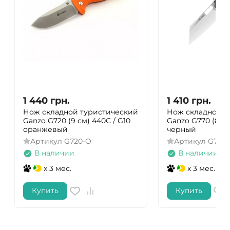
1 440
грн.
1 410
грн.
Нож складной туристический
Нож складной т
Ganzo G720 (9 см) 440C / G10
Ganzo G770 (8.8 
оранжевый
черный
Артикул
G720-O
Артикул
G770
В наличии
В наличии
x 3 мес.
x 3 мес.
Купить
Купить