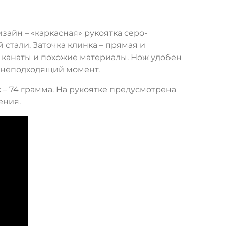
зайн – «каркасная» рукоятка серо-
 стали. Заточка клинка – прямая и
 канаты и похожие материалы. Нож удобен
в неподходящий момент.
 – 74 грамма. На рукоятке предусмотрена
ения.