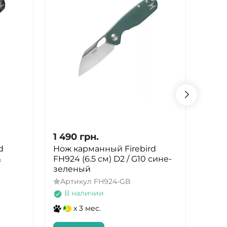
1 490
грн.
1 49
d
Нож карманный Firebird
Нож 
&
FH924 (6.5 см) D2 / G10 сине-
FH924
зеленый
Арт
Артикул
FH924-GB
В 
В наличии
x 3 мес.