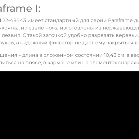
frame I:
 22-48443 имеет стандартный для серии Paraframe ди
рукоятка, и лезвие ножа изготовлены из нержавеющей
езвия. С такой заточкой удобно разрезать веревки,
рукой, а надежный фиксатор не дает ему закрыться 
ения – длина в сложенном состоянии 10,43 см, а вес
иться на поясе, в кармане или на элементах снаряж
ДА
НЕТ