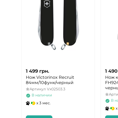
1 499
грн.
1 490
Нож Victorinox Recruit
Нож к
84мм/10функ/черный
FH924 
черн
Артикул
Vx02503.3
Арт
В наличии
В н
x 3 мес.
x