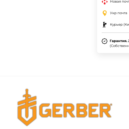
Новая почт
Укр почта
Курьер (Ки
Гарантия. 
(Собствен