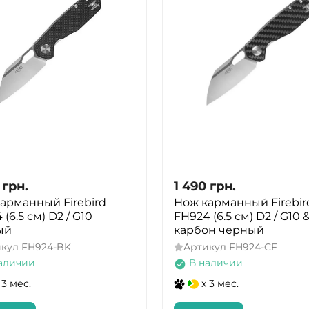
грн.
1 490
грн.
арманный Firebird
Нож карманный Firebir
(6.5 см) D2 / G10
FH924 (6.5 см) D2 / G10 
ый
карбон черный
икул
FH924-BK
Артикул
FH924-CF
аличии
В наличии
 3 мес.
x 3 мес.