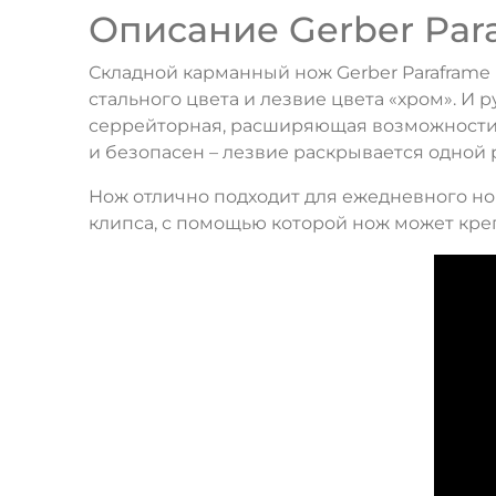
Описание Gerber Para
Складной карманный нож Gerber Paraframe I
стального цвета и лезвие цвета «хром». И 
серрейторная, расширяющая возможности л
и безопасен – лезвие раскрывается одной 
Нож отлично подходит для ежедневного нош
клипса, с помощью которой нож может креп