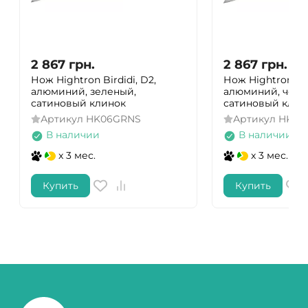
2 867
грн.
2 867
грн.
Нож Hightron Birdidi, D2,
Нож Hightron Bir
алюминий, зеленый,
алюминий, черн
сатиновый клинок
сатиновый клин
Артикул
HK06GRNS
Артикул
HK06
В наличии
В наличии
x 3 мес.
x 3 мес.
Купить
Купить