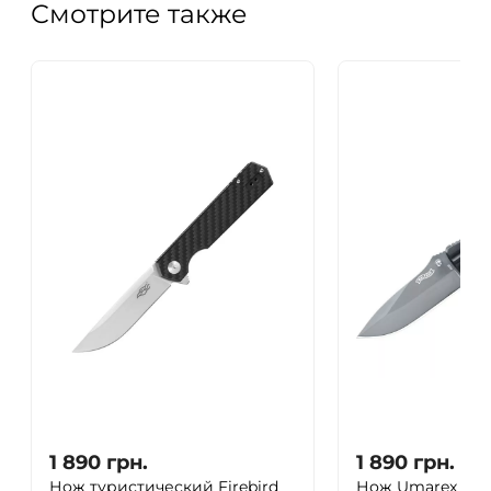
Смотрите также
1 890
грн.
1 890
грн.
Нож туристический Firebird
Нож Umarex Walt