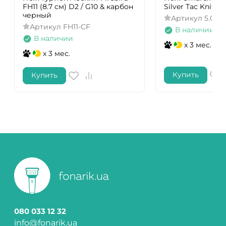
FH11 (8.7 см) D2 / G10 & карбон
Silver Tac Knife
черный
Артикул
5.0717
Артикул
FH11-CF
В наличии
В наличии
x 3 мес.
x 3 мес.
Купить
Купить
080 033 12 32
info@fonarik.ua