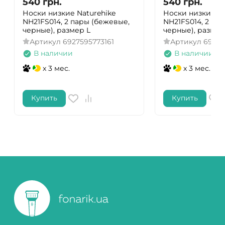
540
грн.
540
грн.
Носки низкие Naturehike
Носки низкие Na
NH21FS014, 2 пары (бежевые,
NH21FS014, 2 па
черные), размер L
черные), разме
Артикул
6927595773161
Артикул
69275
В наличии
В наличии
x 3 мес.
x 3 мес.
Купить
Купить