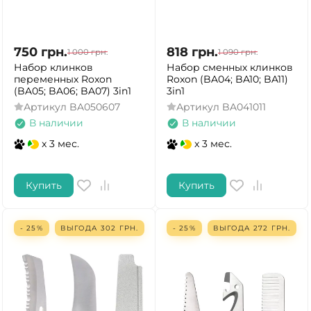
750
грн.
818
грн.
1 000
грн.
1 090
грн.
Набор клинков
Набор сменных клинков
переменных Roxon
Roxon (BA04; BA10; BA11)
(BA05; BA06; BA07) 3in1
3in1
Артикул
BA050607
Артикул
BA041011
В наличии
В наличии
x 3 мес.
x 3 мес.
Купить
Купить
- 25%
ВЫГОДА
302
ГРН.
- 25%
ВЫГОДА
272
ГРН.