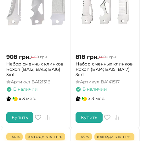
908
грн.
818
грн.
1 210
грн.
1 090
грн.
Набор сменных клинков
Набор сменных клинков
Roxon (BA12; BA13; BA16)
Roxon (BA14; BA15; BA17)
3in1
3in1
Артикул
BA121316
Артикул
BA141517
В наличии
В наличии
x 3 мес.
x 3 мес.
Купить
Купить
- 50%
ВЫГОДА
415
ГРН.
- 50%
ВЫГОДА
415
ГРН.