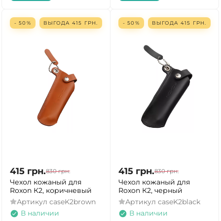
ДА
НЕТ
- 50%
ВЫГОДА
415
ГРН.
- 50%
ВЫГОДА
415
ГРН.
415
грн.
415
грн.
830
грн.
830
грн.
Чехол кожаный для
Чехол кожаный для
Roxon К2, коричневый
Roxon К2, черный
Артикул
caseK2brown
Артикул
caseK2black
В наличии
В наличии