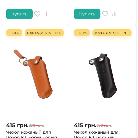
Купить
Купить
- 50%
ВЫГОДА
415
ГРН.
- 50%
ВЫГОДА
415
ГРН.
415
грн.
415
грн.
830
грн.
830
грн.
Чехол кожаный для
Чехол кожаный для
Roxon К3, коричневый
Roxon К3, черный