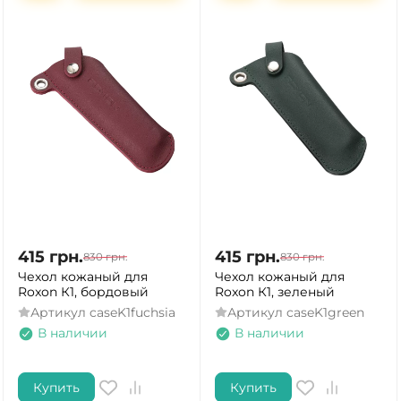
415
грн.
415
грн.
830
грн.
830
грн.
Чехол кожаный для
Чехол кожаный для
Roxon К1, бордовый
Roxon К1, зеленый
Артикул
caseK1fuchsia
Артикул
caseK1green
В наличии
В наличии
Купить
Купить