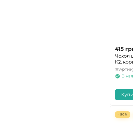
415
гр
Чохол 
К2, ко
Артик
В ная
Куп
- 50%