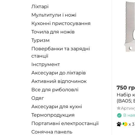
Ліхтарі
Мультитули і ножі
Кухонні пристосування
Точила для ножів
Туризм
Повербанки та зарядні
станції
Інструмент
Аксесуари до ліхтарів
Активний відпочинок
750
гр
Все для риболовлі
Набір 
Одяг
(BA05; 
Аксесуари для кухні
Артик
Термопродукция
В ная
Портативні електростанції
x 3
Сонячна панель