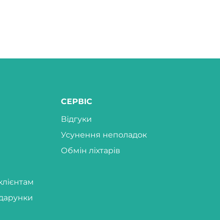
СЕРВІС
Відгуки
Усунення неполадок
Обмін ліхтарів
клієнтам
дарунки