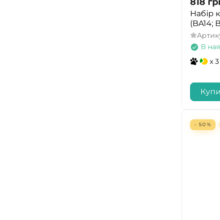
818
гр
Набір 
(BA14; B
Артик
В ная
x 3
Куп
- 50%