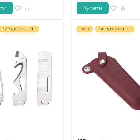
ити
Купити
ВИГОДА
272
ГРН.
- 50%
ВИГОДА
415
ГРН.