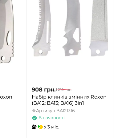
908
грн.
1 210
грн.
Roxon
Набір клинків змінних Roxon
(BA12; BA13; BA16) 3in1
Артикул
BA121316
В наявності
x 3 міс.