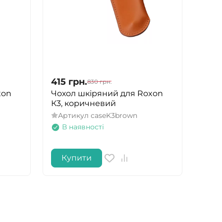
415
грн.
830
грн.
xon
Чохол шкіряний для Roxon
К3, коричневий
Артикул
caseK3brown
В наявності
Купити