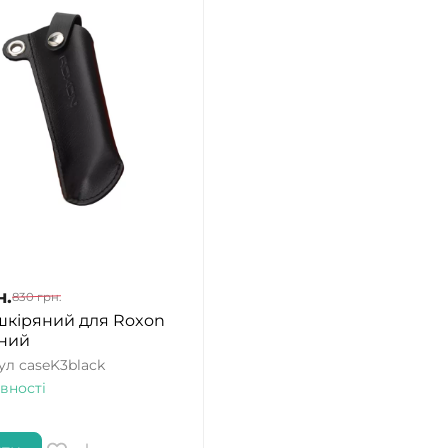
н.
830
грн.
шкіряний для Roxon
рний
ул
caseK3black
вності