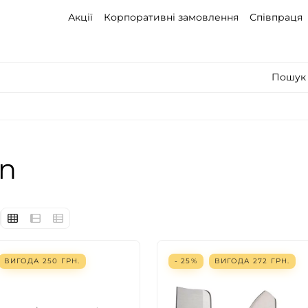
Акції
Корпоративні замовлення
Співпраця
Пошук 
n
ВИГОДА
250
ГРН.
- 25%
ВИГОДА
272
ГРН.