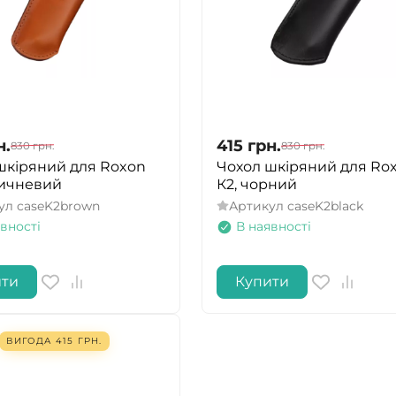
н.
415
грн.
830
грн.
830
грн.
шкіряний для Roxon
Чохол шкіряний для Ro
ричневий
К2, чорний
ул
caseK2brown
Артикул
caseK2black
вності
В наявності
ити
Купити
ВИГОДА
415
ГРН.