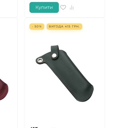
Купити
- 50%
ВИГОДА
415
ГРН.