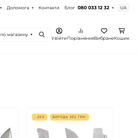
Допомога
Контакти
Блог
UA
080 033 12 32
по магазину
Пошук
Увійти
Порівняння
Вибране
Кошик
- 25%
ВИГОДА
302
ГРН.