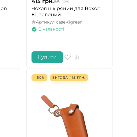
415
грн.
830
грн.
xon
Чохол шкіряний для Roxon
К1, зелений
Артикул
caseK1green
В наявності
Купити
- 50%
ВИГОДА
415
ГРН.