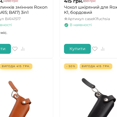
н.
415
грн.
1 090
грн.
830
грн.
клинків змінних Roxon
Чохол шкіряний для Ro
A15; BA17) 3in1
К1, бордовий
ул
BA141517
Артикул
caseK1fuchsia
вності
В наявності
 міс.
ити
Купити
ВИГОДА
415
ГРН.
- 50%
ВИГОДА
415
ГРН.
ТАК
НІ