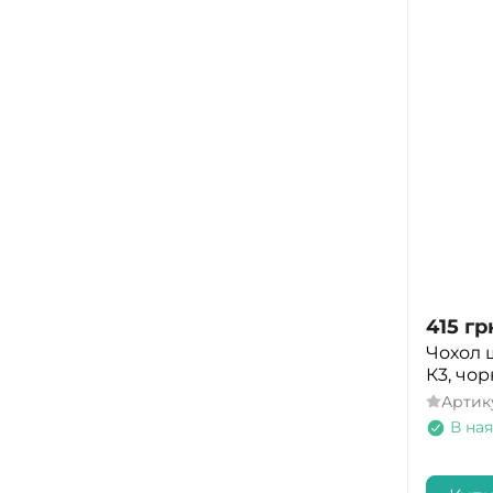
415
гр
Чохол 
К3, чо
Артик
В ная