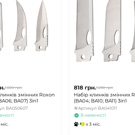
н.
818
грн.
1 000
грн.
1 090
грн.
клинків змінних Roxon
Набір клинків змінних 
BA06; BA07) 3in1
(BA04; BA10; BA11) 3in1
ул
BA050607
Артикул
BA041011
вності
В наявності
 міс.
x 3 міс.