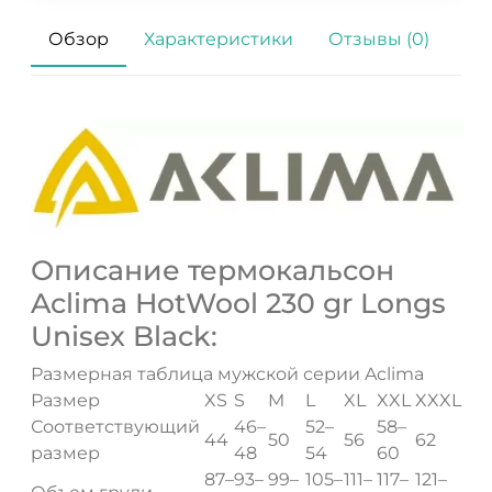
Обзор
Характеристики
Отзывы (0)
Описание термокальсон
Aclima HotWool 230 gr Longs
Unisex Black:
Размерная таблица мужской серии Aclima
Размер
XS
S
M
L
XL
XXL
XXXL
Соответствующий
46–
52–
58–
44
50
56
62
размер
48
54
60
87–
93–
99–
105–
111–
117–
121–