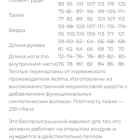
Объем груди
89
95
101
107
113
119
125
75–
81–
87–
93–
99–
105–
111–
Талия
77
83
89
95
101
107
113
93–
98–
103–
107–
111–
115–
119–
Бедра
95
100
105
109
113
117
121
59–
60–
62–
64–
66–
68–
68–
Длина рукава
61
62
64
66
68
70
70
Длина ноги (по
72–
74–
76–
78–
80–
82–
82–
внутренней части)
76
78
80
82
84
86
86
Теплые термоштаны от норвежского
производителя Aclima. Изготовлены из
высококачественной мериносовой шерсти с
добавлением функциональных
синтетических волокон. Плотность ткани —
230 г/кв.м.
Это беспроигрышный вариант для тех, кто
активно работает на открытом воздухе и
нуждается в действительно теплом