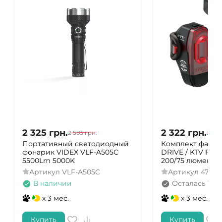
2 325
грн.
2 322
грн.
2 583
грн.
3 03
Портативный светодиодный
Комплект фар Le
фонарик VIDEX VLF-A505C
DRIVE / KTV PRO
5500Lm 5000K
200/75 люменов 
Артикул
VLF-A505C
Артикул
47128
В наличии
Осталась 1 ш
x 3 мес.
x 3 мес.
Купить
Купить