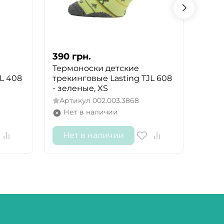
390
грн.
390
Термоноски детские
Терм
L 408
трекинговые Lasting TJL 608
трек
- зеленые, XS
- син
Артикул
002.003.3868
Арт
Нет в наличии
Не
Нет в наличии
Не