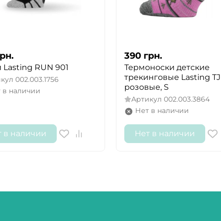
рн.
390
грн.
 Lasting RUN 901
Термоноски детские
трекинговые Lasting TJ
икул
002.003.1756
розовые, S
 в наличии
Артикул
002.003.3864
Нет в наличии
т в наличии
Нет в наличии