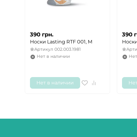
390
грн.
390
г
Носки Lasting RTF 001, M
Носки
Артикул
002.003.1981
Арт
Нет в наличии
Нет
Нет в наличии
Не