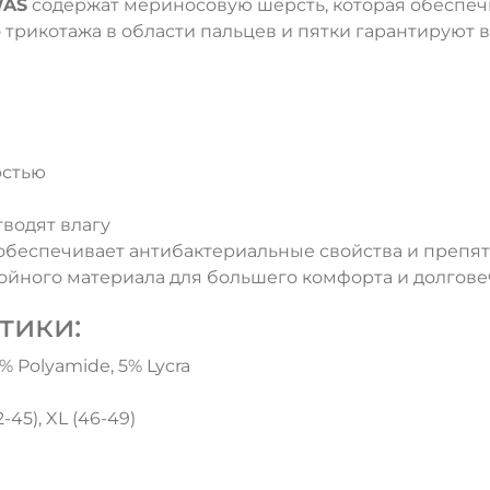
WAS
содержат мериносовую шерсть, которая обеспе
 трикотажа в области пальцев и пятки гарантируют 
рстью
тводят влагу
а обеспечивает антибактериальные свойства и препя
слойного материала для большего комфорта и долгов
тики:
0% Polyamide, 5% Lycra
ДА
НЕТ
2-45), XL (46-49)