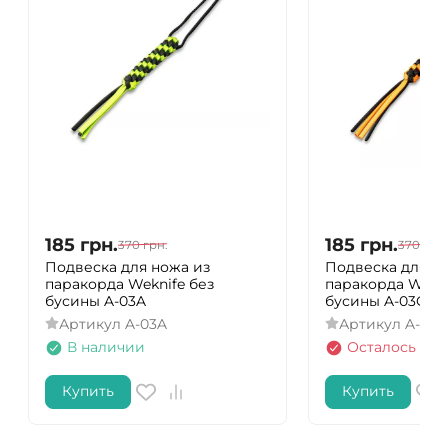
185
грн.
185
грн.
370
грн.
370
грн.
Подвеска для ножа из
Подвеска для н
паракорда Weknife без
паракорда Wekni
бусины A-03A
бусины A-03C
Артикул
A-03A
Артикул
A-03C
В наличии
Осталось нес
Купить
Купить