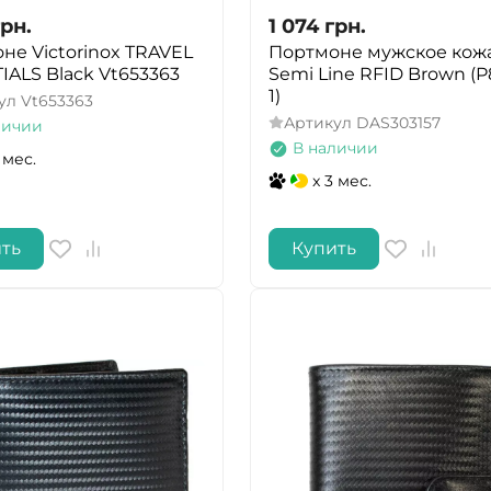
грн.
1 074
грн.
не Victorinox TRAVEL
Портмоне мужское кож
IALS Black Vt653363
Semi Line RFID Brown (P
1)
ул
Vt653363
Артикул
DAS303157
личии
В наличии
 мес.
x 3 мес.
ть
Купить