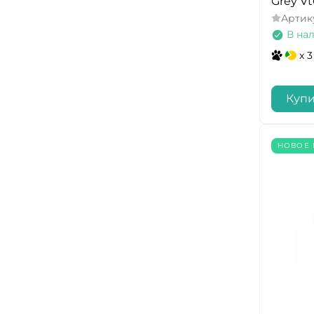
Grey V
Артик
В на
x 3
Купи
НОВОЕ 