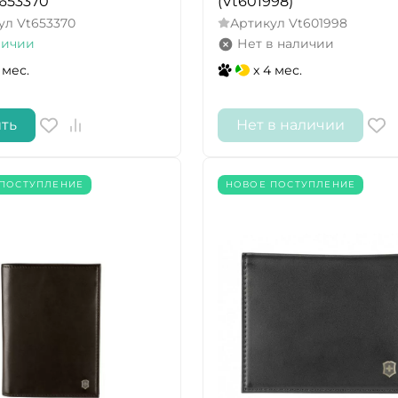
t653370
(Vt601998)
ул
Vt653370
Артикул
Vt601998
личии
Нет в наличии
 мес.
x 4 мес.
ть
Нет в наличии
ПОСТУПЛЕНИЕ
НОВОЕ ПОСТУПЛЕНИЕ