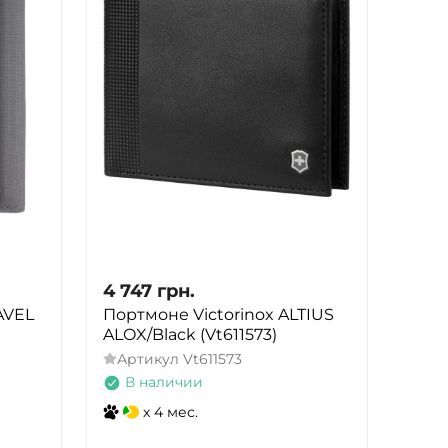
4 747
грн.
AVEL
Портмоне Victorinox ALTIUS
ALOX/Black (Vt611573)
Артикул
Vt611573
В наличии
x 4 мес.