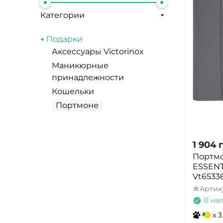
Категории
Подарки
Аксессуары Victorinox
Маникюрные
принадлежности
Кошельки
Портмоне
1 904
Портмо
ESSENT
Vt6533
Артик
В на
x 3