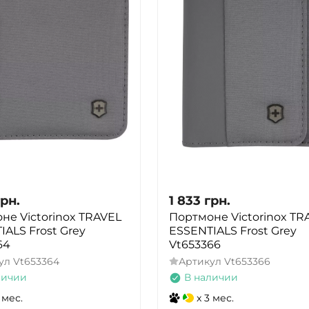
грн.
1 833
грн.
не Victorinox TRAVEL
Портмоне Victorinox TR
IALS Frost Grey
ESSENTIALS Frost Grey
64
Vt653366
ул
Vt653364
Артикул
Vt653366
личии
В наличии
 мес.
x 3 мес.