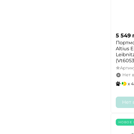
5 549
Портмо
Altius 
Leibni
(Vt6053
Артик
Нет 
x 4
Нет 
НОВОЕ 