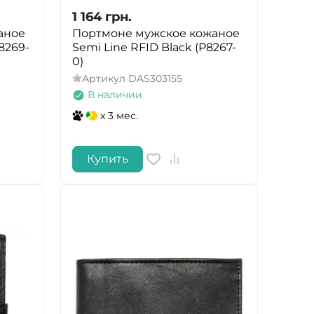
1 164
грн.
аное
Портмоне мужское кожаное
8269-
Semi Line RFID Black (P8267-
0)
Артикул
DAS303155
В наличии
x 3 мес.
Купить