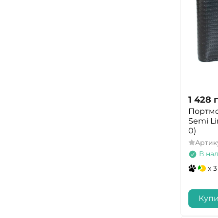
1 428
Портмо
Semi Li
0)
Артик
В на
x 3
Купи