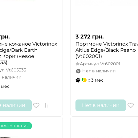
грн.
3 272
грн.
не кожаное Victorinox
Портмоне Victorinox Tra
Edge/Dark Earth
Altius Edge/Black Peano
tz Коричневое
(Vt602001)
33)
Артикул
Vt602001
ул
Vt605333
Нет в наличии
в наличии
x 3 мес.
 мес.
в наличии
Нет в наличии
ПОСТУПЛЕНИЕ