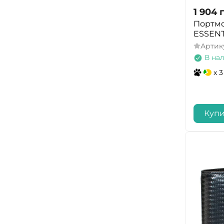
1 904
Портмо
ESSENT
Артик
В на
x 3
Купи