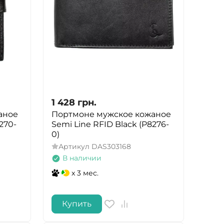
1 428
грн.
аное
Портмоне мужское кожаное
270-
Semi Line RFID Black (P8276-
0)
Артикул
DAS303168
В наличии
x 3 мес.
Купить