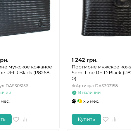
грн.
1 242
грн.
не мужское кожаное
Портмоне мужское кож
ne RFID Black (P8268-
Semi Line RFID Black (P8
0)
ул
DAS303156
Артикул
DAS303158
личии
В наличии
 мес.
x 3 мес.
ть
Купить