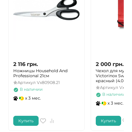
2 116
грн.
2 000
грн.
Ножницы Household And
Чехол для мульт
Professional 21см
Victorinox SwissT
красный (4.0482.
Артикул
Vx80908.21
Артикул
Vx404
В наличии
В наличии
x 3 мес.
x 3 мес.
Купить
Купить