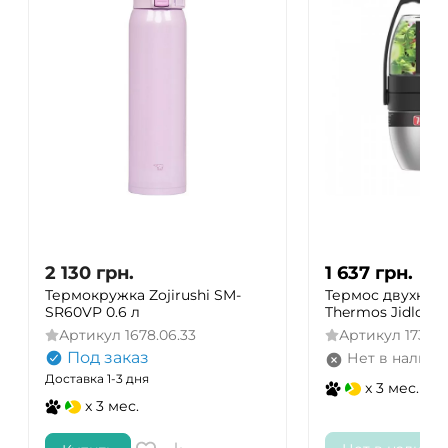
2 130
грн.
1 637
грн.
Термокружка Zojirushi SM-
Термос двухка
SR60VP 0.6 л
Thermos Jidlonos
Артикул
1678.06.33
Артикул
17306
Под заказ
Нет в наличи
Доставка 1-3 дня
x 3 мес.
x 3 мес.