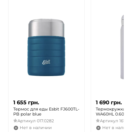
1 655
грн.
1 690
грн.
Термос для еды Esbit FJ600TL-
Термокружка Zoj
PB polar blue
WA60HL 0.60 л
Артикул
017.0282
Артикул
1678.0
Нет в наличии
Нет в наличи