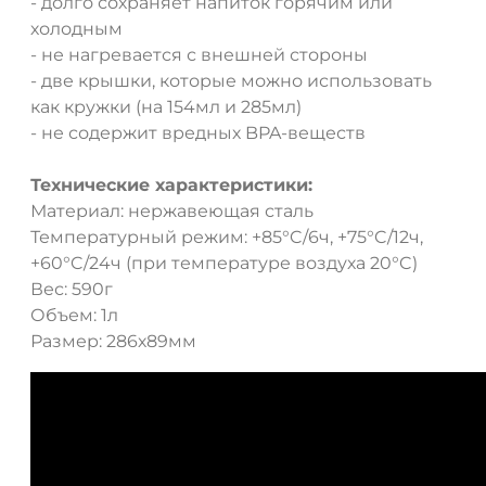
- долго сохраняет напиток горячим или
холодным
- не нагревается с внешней стороны
- две крышки, которые можно использовать
как кружки (на 154мл и 285мл)
- не содержит вредных BPA-веществ
Технические характеристики:
Материал: нержавеющая сталь
Температурный режим: +85°C/6ч, +75°C/12ч,
+60°C/24ч (при температуре воздуха 20°C)
Вес: 590г
Объем: 1л
Размер: 286х89мм