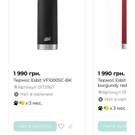
1 990
грн.
1 990
грн.
Термос Esbit VF1000SC-BK
Термос Esbit VF
burgundy red
Артикул
017.0167
Артикул
017.0
Нет в наличии
Нет в наличи
x 3 мес.
x 3 мес.
Нет в наличии
Нет в наличи