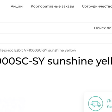
Акции
Корпоративные заказы
Сотрудничеств
Поиск по
Термос Esbit VF1000SC-SY sunshine yellow
000SC-SY sunshine yel
До
бе