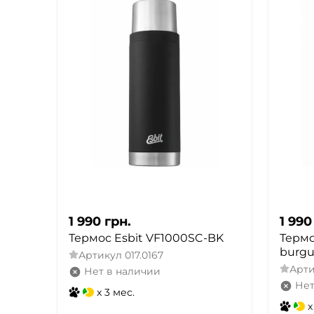
1 990
грн.
1 990
Термос Esbit VF1000SC-BK
Термо
burgu
Артикул
017.0167
Арт
Нет в наличии
Нет
x 3 мес.
x