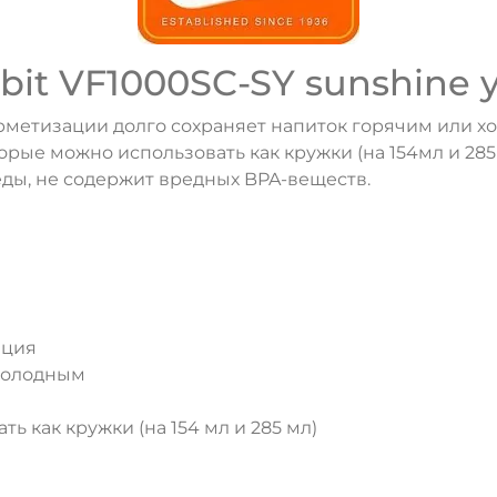
it VF1000SC-SY sunshine y
метизации долго сохраняет напиток горячим или хо
торые можно использовать как кружки (на 154мл и 28
ды, не содержит вредных BPA-веществ.
ация
 холодным
ь как кружки (на 154 мл и 285 мл)