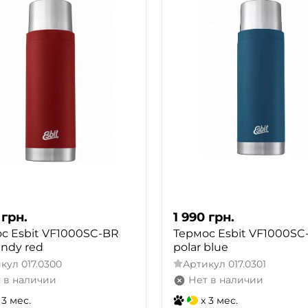
грн.
1 990
грн.
с Esbit VF1000SC-BR
Термос Esbit VF1000SC
ndy red
polar blue
икул
017.0300
Артикул
017.0301
 в наличии
Нет в наличии
 3 мес.
x 3 мес.