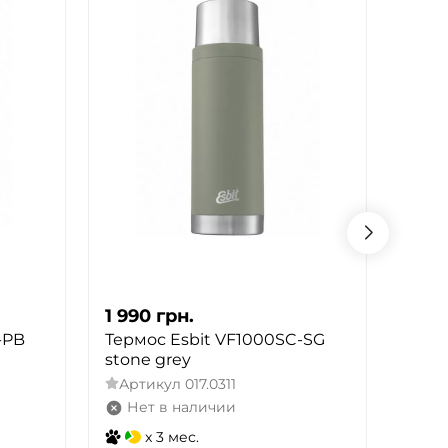
1 990
грн.
1 99
-PB
Термос Esbit VF1000SC-SG
Терм
stone grey
Adve
n 1 л
Артикул
017.0311
Арт
Нет в наличии
Не
x 3 мес.